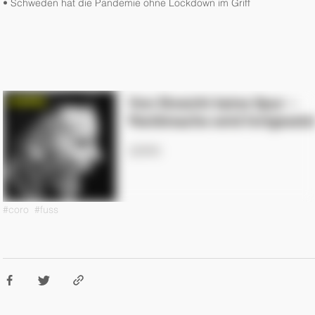
• 
Schweden hat die Pandemie ohne Lockdown im Griff
#coro
#fuss