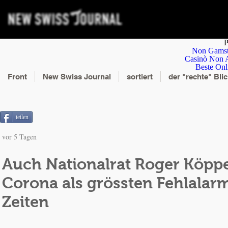
P
Non Gamst
Casinò Non 
Beste Onl
Front
New Swiss Journal
sortiert
der "rechte" Bli
teilen
vor 5 Tagen
Auch Nationalrat Roger Köppe
Corona als grössten Fehlalarm
Zeiten