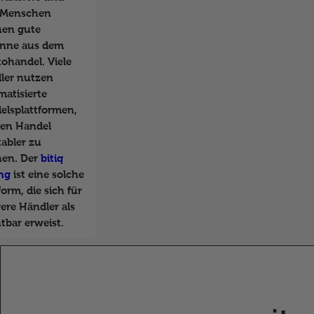
e Menschen
en gute
nne aus dem
ohandel. Viele
ler nutzen
matisierte
elsplattformen,
en Handel
tabler zu
en. Der
bitiq
ing
ist eine solche
form, die sich für
ere Händler als
tbar erweist.