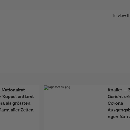
To view th
 Nationalrat
Knaller — 
 Köppel entlarvt
Gericht erk
na als grössten
Corona
larm aller Zeiten
Ausgangsb
ngen für r