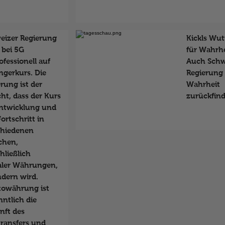
eizer Regierung
Kickls Wut
 bei 5G
für Wahrhei
fessionell auf
Auch Schw
ngerkurs. Die
Regierung 
rung ist der
Wahrheit
ht, dass der Kurs
zurückfin
Entwicklung und
ortschritt in
chiedenen
chen,
hließlich
taler Währungen,
ndern wird.
towährung ist
ntlich die
nft des
transfers und