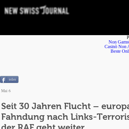
P
Non Gamst
Casinò Non 
Beste Onl
teilen
Mai 6
Seit 30 Jahren Flucht – europ
Fahndung nach Links-Terrori
der RAF geht weiter