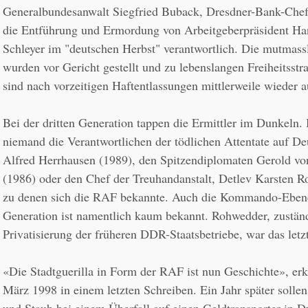
Generalbundesanwalt Siegfried Buback, Dresdner-Bank-Chef
die Entführung und Ermordung von Arbeitgeberpräsident Han
Schleyer im "deutschen Herbst" verantwortlich. Die mutmassl
wurden vor Gericht gestellt und zu lebenslangen Freiheitsstrafe
sind nach vorzeitigen Haftentlassungen mittlerweile wieder a
Bei der dritten Generation tappen die Ermittler im Dunkeln. 
niemand die Verantwortlichen der tödlichen Attentate auf D
Alfred Herrhausen (1989), den Spitzendiplomaten Gerold vo
(1986) oder den Chef der Treuhandanstalt, Detlev Karsten R
zu denen sich die RAF bekannte. Auch die Kommando-Ebene 
Generation ist namentlich kaum bekannt. Rohwedder, zuständi
Privatisierung der früheren DDR-Staatsbetriebe, war das let
«Die Stadtguerilla in Form der RAF ist nun Geschichte», erk
März 1998 in einem letzten Schreiben. Ein Jahr später sollen