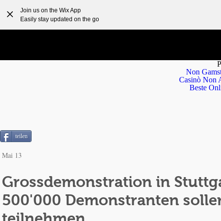
Join us on the Wix App
Easily stay updated on the go
P
Non Gamst
Casinò Non 
Beste Onl
teilen
Mai 13
Grossdemonstration in Stuttg
500'000 Demonstranten solle
teilnehmen