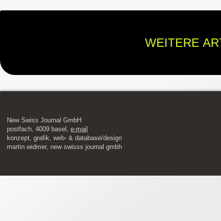
WEITERE AR
New Swiss Journal GmbH
postfach, 4009 basel,
e-mail
​konzept, grafik, web- & database/design
martin widmer, new swisss journal gmbh