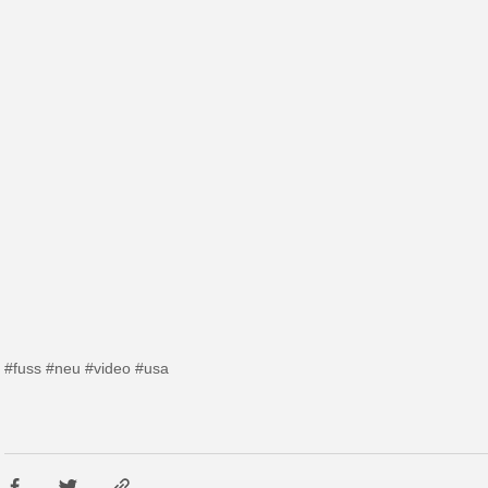
#fuss
#neu
#video
#usa