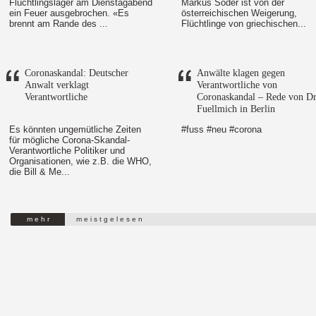
Flüchtlingslager am Dienstagabend
Markus Söder ist von der
ein Feuer ausgebrochen. «Es
österreichischen Weigerung,
brennt am Rande des ...
Flüchtlinge von griechischen...
Coronaskandal: Deutscher
Anwälte klagen gegen
Anwalt verklagt
Verantwortliche von
Verantwortliche
Coronaskandal – Rede von Dr
Fuellmich in Berlin
Es könnten ungemütliche Zeiten
#fuss #neu #corona
für mögliche Corona-Skandal-
Verantwortliche Politiker und
Organisationen, wie z.B. die WHO,
die Bill & Me...
m e h r
m e i s t g e l e s e n