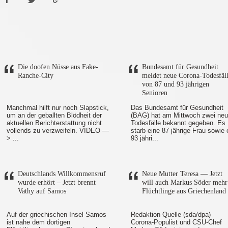
Die doofen Nüsse aus Fake-
Bundesamt für Gesundheit
Ranche-City
meldet neue Corona-Todesfäl
von 87 und 93 jährigen
Senioren
Manchmal hilft nur noch Slapstick,
Das Bundesamt für Gesundheit
um an der geballten Blödheit der
(BAG) hat am Mittwoch zwei ne
aktuellen Berichterstattung nicht
Todesfälle bekannt gegeben. Es
vollends zu verzweifeln. VIDEO —
starb eine 87 jährige Frau sowie 
> ...
93 jähri...
Deutschlands Willkommensruf
Neue Mutter Teresa — Jetzt
wurde erhört – Jetzt brennt
will auch Markus Söder mehr
Vathy auf Samos
Flüchtlinge aus Griechenland
Auf der griechischen Insel Samos
Redaktion Quelle (sda/dpa)
ist nahe dem dortigen
Corona-Populist und CSU-Chef