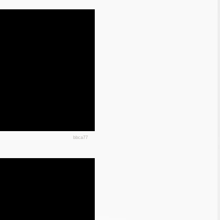
bbca77