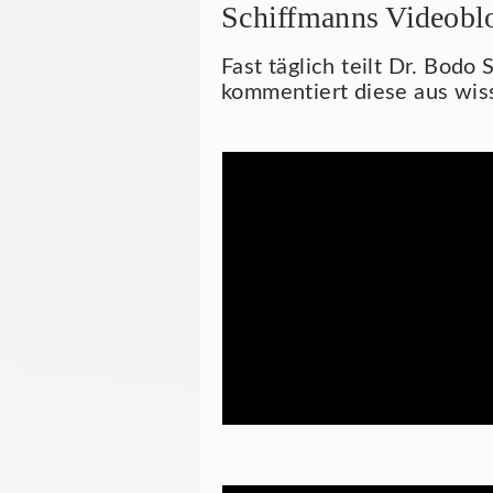
Schiffmanns Videobl
Fast täglich teilt Dr. Bodo
kommentiert diese aus wiss