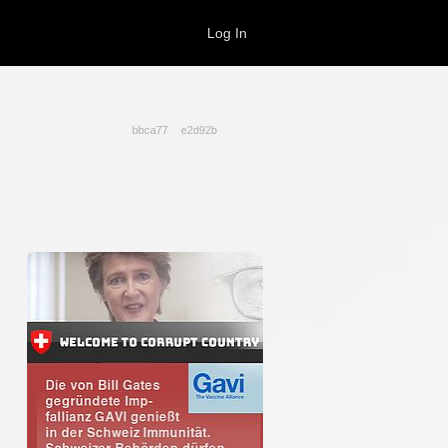
Log In
bbca77
e2d92b