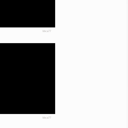
bbca77
bbca77