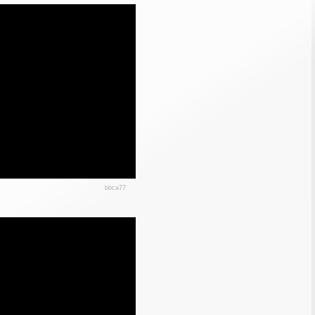
bbca77