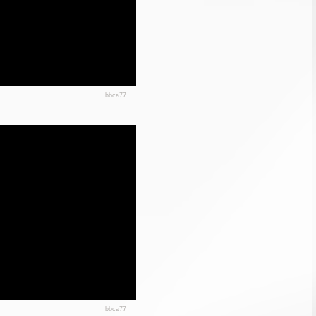
bbca77
bbca77