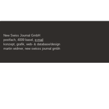
New Swiss Journal GmbH
postfach, 4009 basel,
e-mail
​konzept, grafik, web- & database/design
martin widmer, new swisss journal gmbh