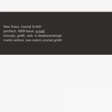
New Swiss Journal GmbH
postfach, 4009 basel,
e-mail
​konzept, grafik, web- & database/design
martin widmer, new swisss journal gmbh