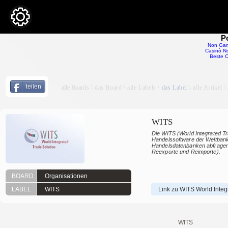
P
Non Gam
Casinò No
Beste O
teilen
alle Boar
ds \ das
Board
\ alle Labels \
das Label
\ alle Artikel 
WITS
Die WITS (World Integrated Tra
Handelssoftware der Weltbank,
Handelsdatenbanken abfragen 
Reexporte und Reimporte).
BOARD
Organisationen
LABEL
WITS
Link zu WITS World Integ
WITS