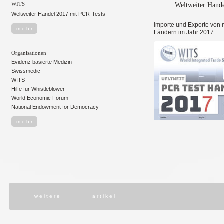
WITS
Weltweiter Hand
Weltweiter Handel 2017 mit PCR-Tests
Importe und Exporte von 
m e h r
Ländern im Jahr 2017
Organisationen
Evidenz basierte Medizin
Swissmedic
WITS
Hilfe für Whistleblower
World Economic Forum
National Endowment for Democracy
m e h r
w e i t e r e
a r t i k e l