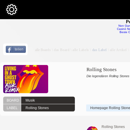
P
Non Gam
Casinò No
Beste O
teilen
alle Boar
ds \ das
Board
\ alle Labels \
das Label
\ alle Artikel 
Rolling Stones
Die legendären Rolling Stones
BOARD
Musik
LABEL
Rolling Stones
Homepage Rolling Ston
Rolling Stones