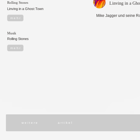
Rolling Stones
Linving in a Gh
Linving in a Ghost Town
Mike Jagger und seine R
m e h r
Musik
Rolling Stones
m e h r
w e i t e r e
a r t i k e l