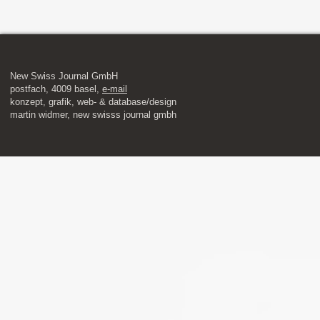
New Swiss Journal GmbH
postfach, 4009 basel,
e-mail
​konzept, grafik, web- & database/design
martin widmer, new swisss journal gmbh