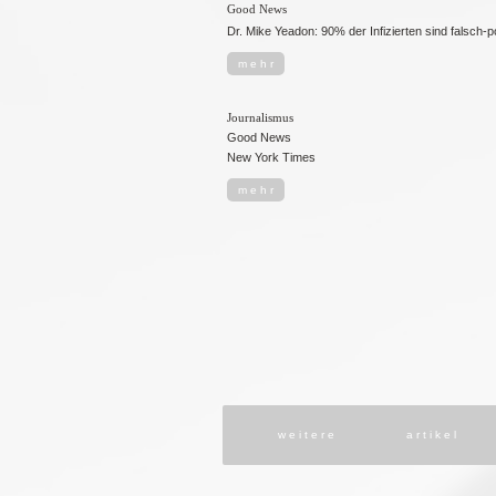
Good News
Dr. Mike Yeadon: 90% der Infizierten sind falsch-po
m e h r
Journalismus
Good News
New York Times
m e h r
w e i t e r e
a r t i k e l