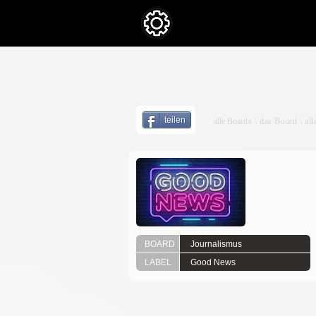
teilen
alle Boar
ds \ das
Board
\ al
BOARD
Journalismus
LABEL
Good News