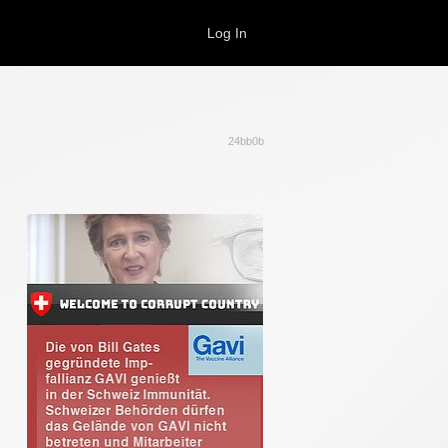
Log In
24bb0b