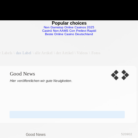
Popular choices
Non Gamstop Online Casinos 2025
Casinò Non AAMS Con Prelievi Rapidi
Beste Online Casino Deutschland
le Labels \
das Label
\ alle Artikel \ der Artikel \ Videos \ Fotos
Good News
Hier veröffentlichen wir gute Neuigkeiten.
Good News
520902