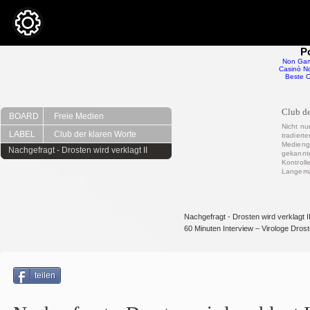
P
Non Gam
Casinò No
Beste O
Club de
BOARD
Freie Medien
Nicht nu
LABEL
Club der klaren Worte
tradiert
Medienge
Nachgefragt - Drosten wird verklagt II
gekannte
Kontrolle
Langem
Nachgefragt - Drosten wird verklagt I
60 Minuten Interview – Virologe Drost
teilen