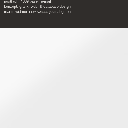
postfach, 4009 basel,
e-mail
​konzept, grafik, web- & database/design
martin widmer, new swisss journal gmbh