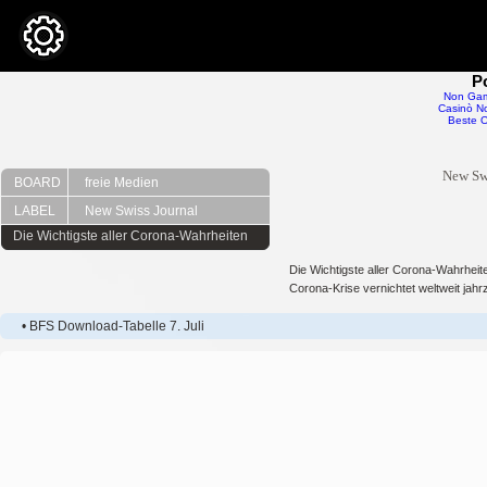
P
Non Gam
Casinò No
Beste O
New Sw
BOARD
freie Medien
LABEL
New Swiss Journal
Die Wichtigste aller Corona-Wahrheiten
Die Wichtigste aller Corona-Wahrheit
Corona-Krise vernichtet weltweit jahr
• BFS Download-Tabelle 7. Juli