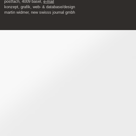
postfach, 4009 basel,
e-mail
​konzept, grafik, web- & database/design
martin widmer, new swisss journal gmbh