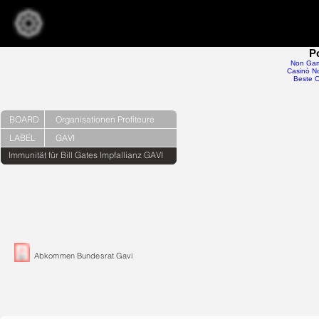
P
Non Gam
Casinò No
Beste O
BOARD
Organisationen Profiteure
LABEL
GAVI
Immunität für Bill Gates Impfallianz GAVI
Abkommen Bundesrat Gavi