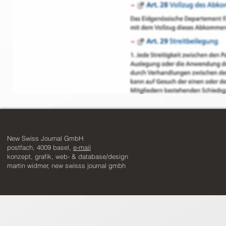
New Swiss Journal GmbH
postfach, 4009 basel,
e-mail
​konzept, grafik, web- & database/design
martin widmer, new swisss journal gmbh