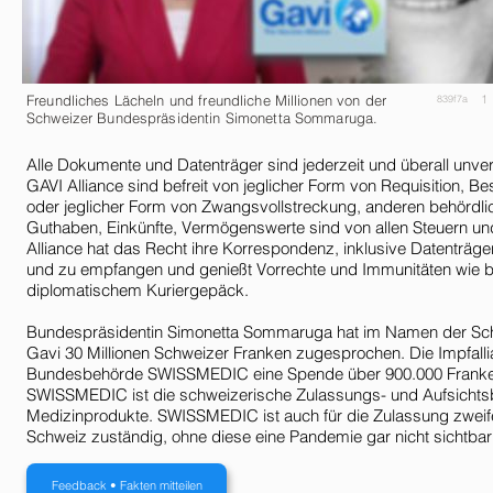
Freundliches Lächeln und freundliche Millionen von der
1
839f7a
Schweizer Bundespräsidentin Simonetta Sommaruga.
Alle Dokumente und Datenträger sind jederzeit und überall unv
GAVI Alliance sind befreit von jeglicher Form von Requisition,
oder jeglicher Form von Zwangsvollstreckung, anderen behör
Guthaben, Einkünfte, Vermögenswerte sind von allen Steuern un
Alliance hat das Recht ihre Korrespondenz, inklusive Datenträge
und zu empfangen und genießt Vorrechte und Immunitäten wie b
diplomatischem Kuriergepäck.
Bundespräsidentin Simonetta Sommaruga hat im Namen der Schwe
Gavi 30 Millionen Schweizer Franken zugesprochen. Die Impfallia
Bundesbehörde SWISSMEDIC eine Spende über 900.000 Frank
SWISSMEDIC ist die schweizerische Zulassungs- und Aufsichtsb
Medizinprodukte. SWISSMEDIC ist auch für die Zulassung zweife
Schweiz zuständig, ohne diese eine Pandemie gar nicht sichtbar
Feedback • Fakten mitteilen