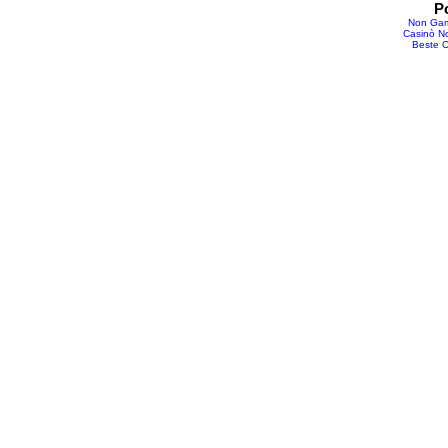
P
Non Gam
Casinò No
Beste O