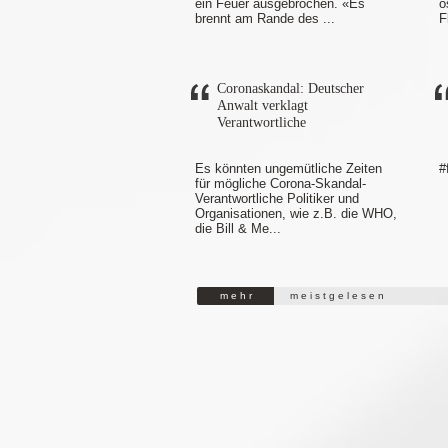
ein Feuer ausgebrochen. «Es
ö
brennt am Rande des ...
F
Coronaskandal: Deutscher
Anwalt verklagt
Verantwortliche
Es könnten ungemütliche Zeiten
#
für mögliche Corona-Skandal-
Verantwortliche Politiker und
Organisationen, wie z.B. die WHO,
die Bill & Me...
m e h r
m e i s t g e l e s e n