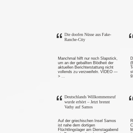
Die doofen Nüsse aus Fake-
Ranche-City
Manchmal hilft nur noch Slapstick,
D
um an der geballten Blödheit der
(
aktuellen Berichterstattung nicht
T
vollends zu verzweifeln. VIDEO —
s
> ...
9
Deutschlands Willkommensruf
wurde erhört – Jetzt brennt
Vathy auf Samos
Auf der griechischen Insel Samos
R
ist nahe dem dortigen
C
Flüchtlingslager am Dienstagabend
M