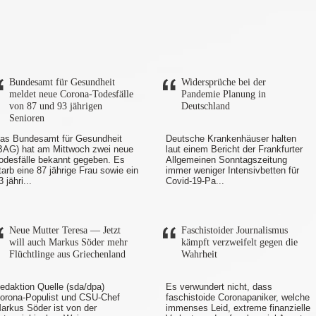
Bundesamt für Gesundheit
Widersprüche bei der
meldet neue Corona-Todesfälle
Pandemie Planung in
von 87 und 93 jährigen
Deutschland
Senioren
as Bundesamt für Gesundheit
Deutsche Krankenhäuser halten
BAG) hat am Mittwoch zwei neue
laut einem Bericht der Frankfurter
odesfälle bekannt gegeben. Es
Allgemeinen Sonntagszeitung
tarb eine 87 jährige Frau sowie ein
immer weniger Intensivbetten für
3 jähri...
Covid-19-Pa...
Neue Mutter Teresa — Jetzt
Faschistoider Journalismus
will auch Markus Söder mehr
kämpft verzweifelt gegen die
Flüchtlinge aus Griechenland
Wahrheit
edaktion Quelle (sda/dpa)
Es verwundert nicht, dass
orona-Populist und CSU-Chef
faschistoide Coronapaniker, welche
arkus Söder ist von der
immenses Leid, extreme finanzielle