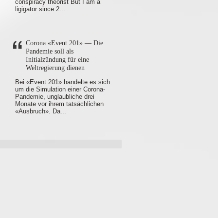
conspiracy theorist But I am a
ligigator since 2...
Corona «Event 201» — Die
Pandemie soll als
Initialzündung für eine
Weltregierung dienen
Bei «Event 201» handelte es sich
um die Simulation einer Corona-
Pandemie, unglaubliche drei
Monate vor ihrem tatsächlichen
«Ausbruch». Da...