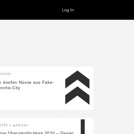
Log In
uester
e doofen Nüsse aus Fake-
nche-City
0781
x gelesen
ine Übersterblichkeit 2020 – Daniel