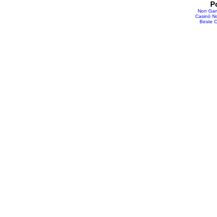
P
Non Gam
Casinò No
Beste O