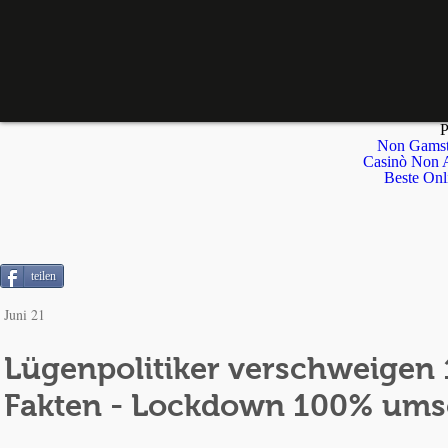
P
Non Gamst
Casinò Non 
Beste Onl
teilen
Juni 21
Lügenpolitiker verschweigen
Fakten - Lockdown 100% ums