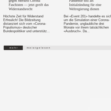
gegen Merkels Corona
Pandemie soll als
Faschisten — jetzt greift das
Initialzündung für eine
Widerstandsrecht
Weltregierung dienen
Höchste Zeit für Widerstand
Bei «Event 201» handelte es sic
Erfreulich! Die Bildzeitung
um die Simulation einer Corona-
distanziert sich vom «Corona-
Pandemie, unglaubliche drei
Populismus» deutscher
Monate vor ihrem tatsächlichen
Bundespolitiker und unterstütz...
«Ausbruch». Da...
m e h r
m e i s t g e l e s e n