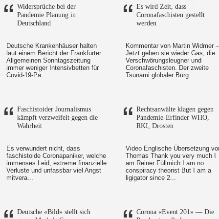
Widersprüche bei der
Es wird Zeit, dass
Pandemie Planung in
Coronafaschisten gestellt
Deutschland
werden
Deutsche Krankenhäuser halten
Kommentar von Martin Widmer –
laut einem Bericht der Frankfurter
Jetzt geben sie wieder Gas, die
Allgemeinen Sonntagszeitung
Verschwörungsleugner und
immer weniger Intensivbetten für
Coronafaschisten. Der zweite
Covid-19-Pa...
Tsunami globaler Bürg...
Faschistoider Journalismus
Rechtsanwälte klagen gegen
kämpft verzweifelt gegen die
Pandemie-Erfinder WHO,
Wahrheit
RKI, Drosten
Es verwundert nicht, dass
Video Englische Übersetzung vo
faschistoide Coronapaniker, welche
Thomas Thank you very much I
immenses Leid, extreme finanzielle
am Reiner Füllmich I am no
Verluste und unfassbar viel Angst
conspiracy theorist But I am a
mitvera...
ligigator since 2...
Deutsche «Bild» stellt sich
Corona «Event 201» — Die