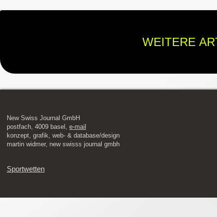
WEITERE AR
New Swiss Journal GmbH
postfach, 4009 basel,
e-mail
​konzept, grafik, web- & database/design
martin widmer, new swisss journal gmbh
Sportwetten