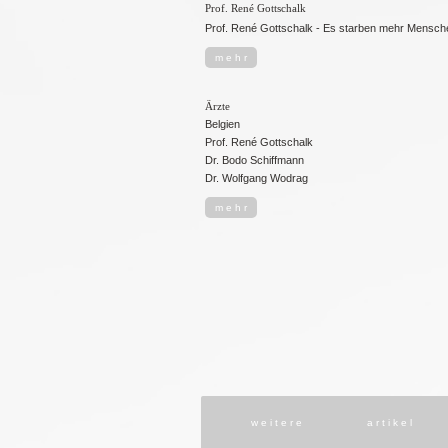
Prof. René Gottschalk
Prof. René Gottschalk - Es starben mehr Mensch
m e h r
Ärzte
Belgien
Prof. René Gottschalk
Dr. Bodo Schiffmann
Dr. Wolfgang Wodrag
m e h r
w e i t e r e
a r t i k e l