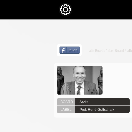
teilen
alle Boar
ds \ das
Board
\ al
BOARD
Ärzte
LABEL
Prof. René Gottschalk