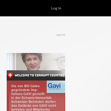
Log In
bdd745