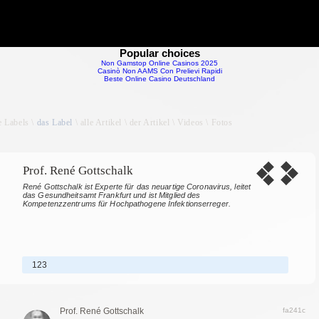
Popular choices
Non Gamstop Online Casinos 2025
Casinò Non AAMS Con Prelievi Rapidi
Beste Online Casino Deutschland
le Labels \
das Label
\ alle Artikel \ der Artikel \ Videos \ Fotos
Prof. René Gottschalk
René Gottschalk ist Experte für das neuartige Coronavirus, leitet
das Gesundheitsamt Frankfurt und ist Mitglied des
Kompetenzzentrums für Hochpathogene Infektionserreger.
123
Prof. René Gottschalk
fa241c