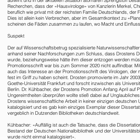
aufwirft und in der aktuellen Situation atomaren Sprengstoff bes
Recherchen, dass der «Hausvirologe» von Kanzlerin Merkel, Chri
beruflich wie privat mit der reichsten Familie Deutschlands, der
Dies ist allein kein Verbrechen, aber im Gesamtkontext zu «Plan
scheinen die Fäden zusammen zu laufen, wo Macht und Einflus
Suspekt
Der auf Wissenschaftsbetrug spezialisierte Naturwissenschaftl
anhand seiner Nachforschungen zum Schluss, dass Drostens Dokt
wurde, beziehungsweise hätte ihm dieser entzogen werden müs
Promotionsschrift war bis zum Sommer 2020 nicht auffindbar. Mit 
auch das Interesse an der Promotionsschrift des Virologen, der 
fest im Griff zu haben scheint. Drosten promovierte im Jahr 200
Goethe-Universität Frankfurt und forscht inzwischen als Universi
Berlin. Dr. Kühbacher, der Drostens Promotion Anfang April auf 
Ungereimtheiten überprüfen wollte stieß dabei auf Unglaublich
Drostens wissenschaftliche Arbeit in keiner einzigen deutschen U
katalogisiert und es gab kein einziges Exemplar dieser Disserta
vergeblich in Dutzenden Bibliotheken deutschlandweit.
Kühbacher: «Auffällig ist auch die Tatsache, dass die Dissertatio
Bestand der Deutschen Nationalbibliothek und der Universitätsbibl
wurde nicht einmal katalogisiert».