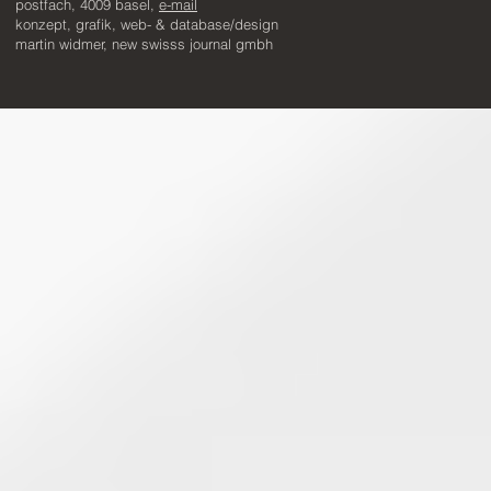
postfach, 4009 basel,
e-mail
​konzept, grafik, web- & database/design
martin widmer, new swisss journal gmbh