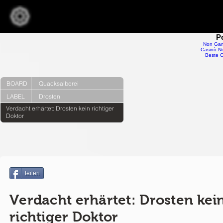
P
Non Gam
Casinò No
Beste O
BOARD
Quacksalberei
LABEL
Drosten
Verdacht erhärtet: Drosten kein richtiger
Doktor
teilen
Verdacht erhärtet: Drosten kei
richtiger Doktor