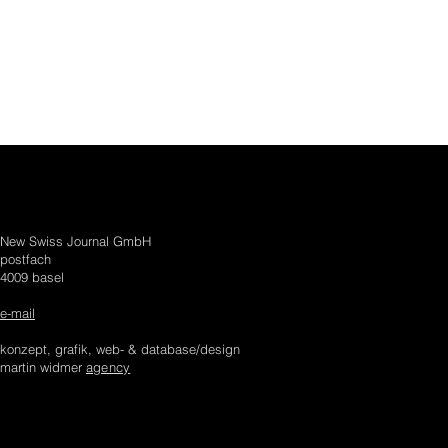
New Swiss Journal GmbH
postfach
4009 basel
e-mail
​
konzept, grafik, web- & database/design
martin widmer
a
gency