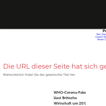
P
Non Gam
Casinò No
Beste O
Die URL dieser Seite hat sich 
Wahrscheinlich finden Sie den gewünschte Titel
hier:
WHO-Corona-Fake
lässt Britische
Wirtschaft um 20%