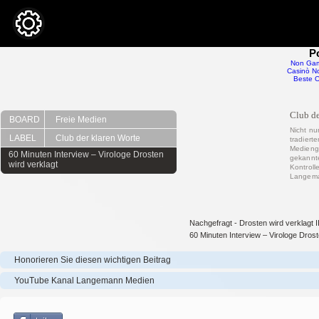
P
Non Gam
Casinò No
Beste O
Club de
BOARD
Freie Medien
Nicht nu
LABEL
Club der klaren Worte
tradiert
Medienge
60 Minuten Interview – Virologe Drosten
gekannte
wird verklagt
Kontrolle
Langem
Nachgefragt - Drosten wird verklagt I
60 Minuten Interview – Virologe Drost
Honorieren Sie diesen wichtigen Beitrag
YouTube Kanal Langemann Medien