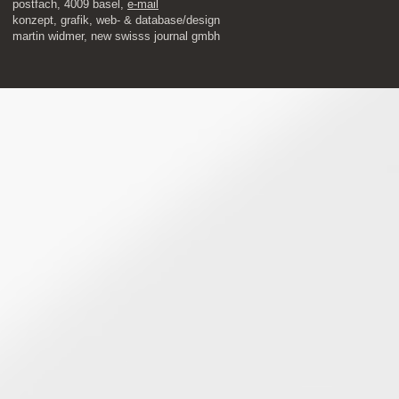
postfach, 4009 basel,
e-mail
​konzept, grafik, web- & database/design
martin widmer, new swisss journal gmbh