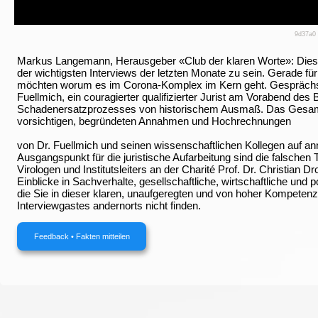
9d37a0
Markus Langemann, Herausgeber «Club der klaren Worte»: Dieses
der wichtigsten Interviews der letzten Monate zu sein. Gerade f
möchten worum es im Corona-Komplex im Kern geht. Gesprächspa
Fuellmich, ein couragierter qualifizierter Jurist am Vorabend de
Schadenersatzprozesses von historischem Ausmaß. Das Gesamt
vorsichtigen, begründeten Annahmen und Hochrechnungen
von Dr. Fuellmich und seinen wissenschaftlichen Kollegen auf ann
Ausgangspunkt für die juristische Aufarbeitung sind die falsche
Virologen und Institutsleiters an der Charité Prof. Dr. Christian D
Einblicke in Sachverhalte, gesellschaftliche, wirtschaftliche und 
die Sie in dieser klaren, unaufgeregten und von hoher Kompete
Interviewgastes andernorts nicht finden.
Feedback • Fakten mitteilen