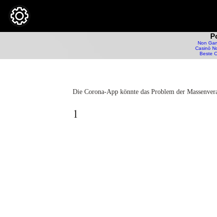
P
Non Gam
Casinò No
Beste O
Die Corona-App könnte das Problem der Massenvera
1