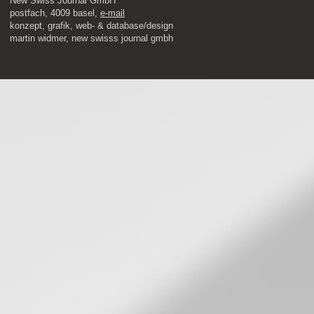
New Swiss Journal GmbH
postfach, 4009 basel,
e-mail
​konzept, grafik, web- & database/design
martin widmer, new swisss journal gmbh