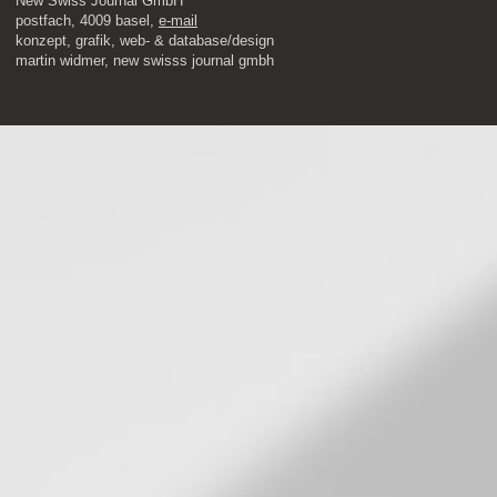
New Swiss Journal GmbH
postfach, 4009 basel,
e-mail
​konzept, grafik, web- & database/design
martin widmer, new swisss journal gmbh