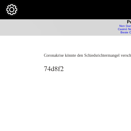
P
Non Gam
Casinò No
Beste O
Coronakrise könnte den Schiedsrichtermangel versc
74d8f2